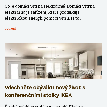
Co je domácí větrná elektrárna? Domácí větrná
elektrárna je zařízení, které produkuje
elektrickou energii pomocí větru. Je to...
bydlení
Vdechněte obýváku nový život s
konferenčními stolky IKEA
Široká nabídka stylů a materiálů Hledáte