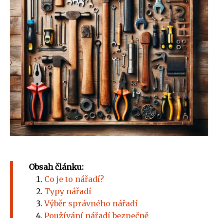
Obsah článku:
Co je to nářadí?
Typy nářadí
Výběr správného nářadí
Používání nářadí bezpečně