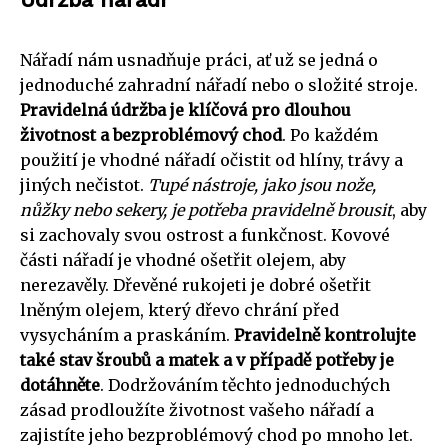
Nářadí nám usnadňuje práci, ať už se jedná o
jednoduché zahradní nářadí nebo o složité stroje.
Pravidelná údržba je klíčová pro dlouhou
životnost a bezproblémový chod
. Po každém
použití je vhodné nářadí očistit od hlíny, trávy a
jiných nečistot.
Tupé nástroje, jako jsou nože,
nůžky nebo sekery, je potřeba pravidelně brousit
, aby
si zachovaly svou ostrost a funkčnost. Kovové
části nářadí je vhodné ošetřit olejem, aby
nerezavěly. Dřevěné rukojeti je dobré ošetřit
lněným olejem, který dřevo chrání před
vysycháním a praskáním.
Pravidelně kontrolujte
také stav šroubů a matek a v případě potřeby je
dotáhněte
. Dodržováním těchto jednoduchých
zásad prodloužíte životnost vašeho nářadí a
zajistíte jeho bezproblémový chod po mnoho let.