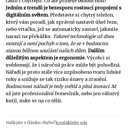
často i chytřejší. Co ale přinese budoucnost?
Jedním z trendů je bezesporu rostoucí propojení s
digitálním světem.
Představte si chytrý telefon,
který vám poradí, jak správně nastavit úhel řezu,
nebo vrtačku, jež se automaticky zastaví, jakmile
narazí na překážku.
Takové technologie už dnes
existují a není pochyb o tom, že se v budoucnu
stanou běžnou součástí našich dílen.
Dalším
důležitým aspektem je ergonomie.
Výrobci si
uvědomují, že i náročná práce může být pohodlná.
Nářadí je proto stále více uzpůsobeno tvaru lidské
ruky a snižuje se tak riziko únavy a zranění.
Budoucnost nářadí je tedy světlá a plná inovací.
Ať
už jste profesionální řemeslník, nebo jen vášnivý
kutil, máte se na co těšit.
Našli jste v článku chybu?
Kontaktujte nás