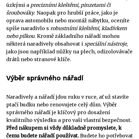
úzkými a
precizními kleštěmi, pinzetami či
šroubováky
. Naopak pro hrubší práce, jako je
oprava automobilu nebo montáž nábytku, oceníte
spíše naradivlo s
robustními kleštěmi, kladívkem
nebo pilkou
. Kromě základního nářadí mohou
některá naradively obsahovat i
speciální nástroje
,
jako jsou například nůžky na plech, odizolovávače
drátů nebo stranové klíče.
Výběr správného nářadí
Naradively a nářadí jdou ruku v ruce, ať už stavíte
ptačí budku nebo renovujete celý dům. Výběr
správného nářadí je klíčový pro dosažení
kvalitního výsledku a pro vaši vlastní bezpečnost.
Před nákupem si vždy důkladně promyslete, k
čemu budete nářadí používat.
Budete ho potřebovat