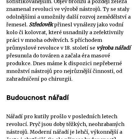
sofistikovanějším. Objev bronzu a později železa
znamenal revoluci ve výrobě nástrojů. Ty se staly
odolnějšími a umožnily další rozvoj zemědělství a
řemesel.
Středověk
přinesl vynálezy jako vodní
kolo či kolovrat, které usnadnily a zefektivnily
práci v mnoha odvětvích. S příchodem
průmyslové revoluce v 18. století se
výroba nářadí
přesunula do továren a začala éra masové
produkce. Dnes máme k dispozici nepřeberné
množství nástrojů pro nejrůznější činnosti, od
zahradničení po chirurgii.
Budoucnost nářadí
Nářadí pro kutily prošlo v posledních letech
revolucí. Pryč jsou doby těžkých, neohrabaných
nástrojů. Moderní nářadí je lehčí, výkonnější a