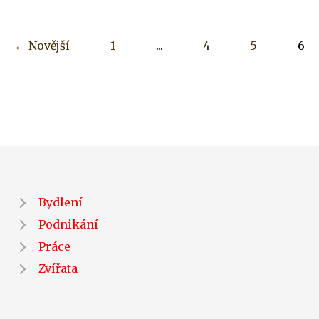
← Novější
1
...
4
5
6
Bydlení
Podnikání
Práce
Zvířata