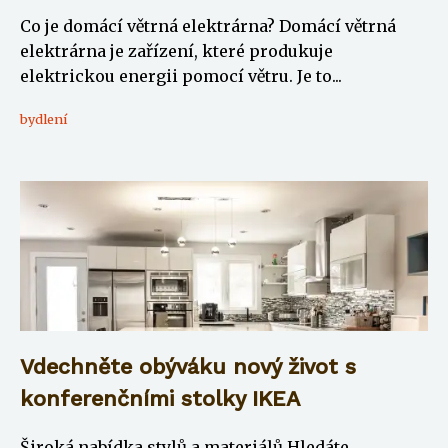
Co je domácí větrná elektrárna? Domácí větrná
elektrárna je zařízení, které produkuje
elektrickou energii pomocí větru. Je to...
bydlení
Vdechněte obýváku nový život s
konferenčními stolky IKEA
Široká nabídka stylů a materiálů Hledáte