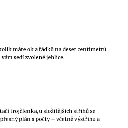
 kolik máte ok a řádků na deset centimetrů.
i vám sedí zvolené jehlice.
í trojčlenka, u složitějších střihů se
 přesný plán s počty – včetně výstřihu a