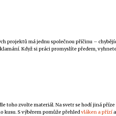
rojektů má jednu společnou příčinu – chybějící pl
 zklamání. Když si práci promyslíte předem, vyhn
odle toho zvolte materiál. Na svetr se hodí jiná příz
ého kusu. S výběrem pomůže přehled
vláken a přízí
a