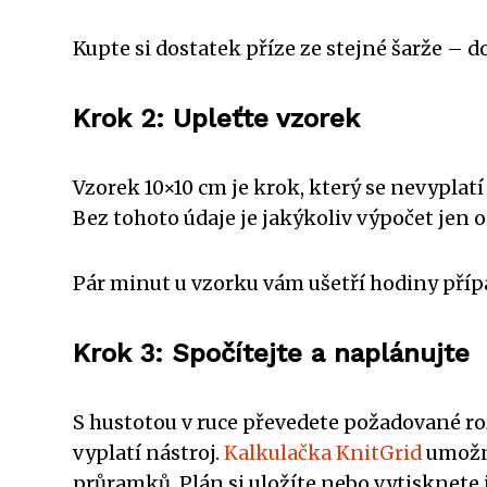
Kupte si dostatek příze ze stejné šarže – d
Krok 2: Upleťte vzorek
Vzorek 10×10 cm je krok, který se nevyplatí
Bez tohoto údaje je jakýkoliv výpočet jen od
Pár minut u vzorku vám ušetří hodiny pří
Krok 3: Spočítejte a naplánujte
S hustotou v ruce převedete požadované roz
vyplatí nástroj.
Kalkulačka KnitGrid
umožní
průramků. Plán si uložíte nebo vytisknete 