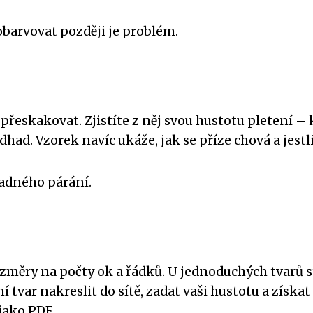
obarvovat později je problém.
 přeskakovat. Zjistíte z něj svou hustotu pletení –
had. Vzorek navíc ukáže, jak se příze chová a jestl
padného párání.
měry na počty ok a řádků. U jednoduchých tvarů stač
 tvar nakreslit do sítě, zadat vaši hustotu a získat
jako PDF.