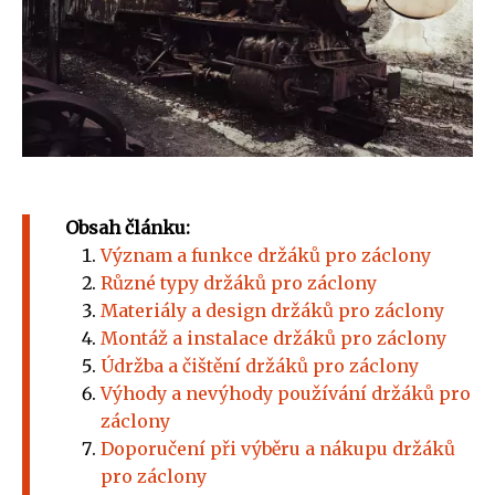
Obsah článku:
Význam a funkce držáků pro záclony
Různé typy držáků pro záclony
Materiály a design držáků pro záclony
Montáž a instalace držáků pro záclony
Údržba a čištění držáků pro záclony
Výhody a nevýhody používání držáků pro
záclony
Doporučení při výběru a nákupu držáků
pro záclony