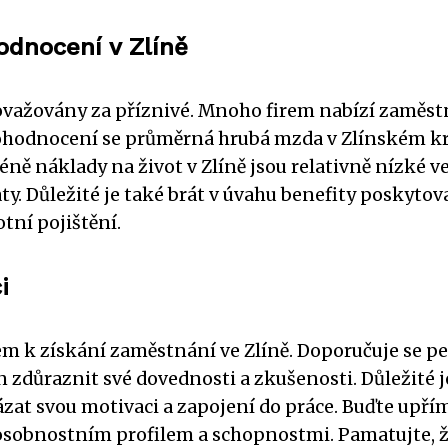
odnocení v Zlíně
ovažovány za příznivé. Mnoho firem nabízí zaměst
 ohodnocení se průměrná hrubá mzda v Zlínském kr
éně náklady na život v Zlíně jsou relativně nízké v
y. Důležité je také brát v úvahu benefity poskyto
tní pojištění.
i
em k získání zaměstnání ve Zlíně. Doporučuje se peč
en zdůraznit své dovednosti a zkušenosti. Důležité 
ázat svou motivaci a zapojení do práce. Buďte upří
sobnostním profilem a schopnostmi. Pamatujte, ž