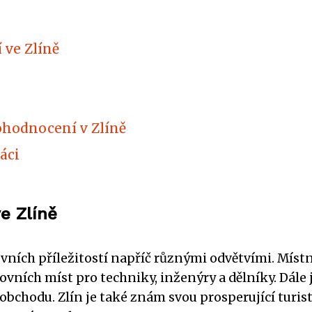
 ve Zlíně
ohodnocení v Zlíně
áci
ve Zlíně
acovních příležitostí napříč různými odvětvími. Mís
ních míst pro techniky, inženýry a dělníky. Dále j
a obchodu. Zlín je také znám svou prosperující turi