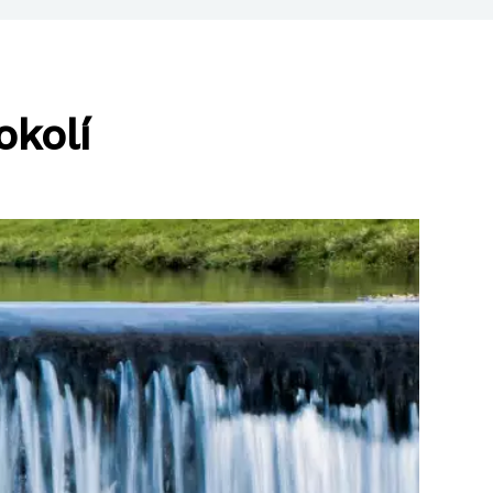
okolí