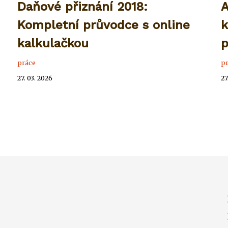
Daňové přiznání 2018:
A
Kompletní průvodce s online
k
kalkulačkou
p
práce
p
27. 03. 2026
27