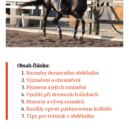
Obsah článku:
Rozměry drezurního obdélníku
Vyznačení a ohraničení
Písmena a jejich umístění
Využití při drezurních úlohách
Historie a vývoj rozměrů
Rozdíly oproti parkurovému kolbišti
Tipy pro trénink v obdélníku