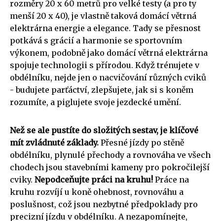
rozměry 20 x 60 metrů pro velké testy (a pro ty
menší 20 x 40), je vlastně taková domácí větrná
elektrárna energie a elegance. Tady se přesnost
potkává s grácií a harmonie se sportovním
výkonem, podobně jako domácí větrná elektrárna
spojuje technologii s přírodou. Když trénujete v
obdélníku, nejde jen o nacvičování různých cviků
- budujete parťáctví, zlepšujete, jak si s koněm
rozumíte, a piglujete svoje jezdecké umění.
Než se ale pustíte do složitých sestav, je klíčové
mít zvládnuté základy.
Přesné jízdy po stěně
obdélníku, plynulé přechody a rovnováha ve všech
chodech jsou stavebními kameny pro pokročilejší
cviky.
Nepodceňujte práci na kruhu!
Práce na
kruhu rozvíjí u koně ohebnost, rovnováhu a
poslušnost, což jsou nezbytné předpoklady pro
precizní jízdu v obdélníku. A nezapomínejte,