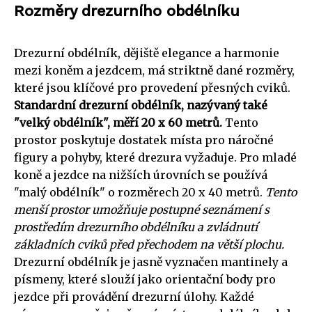
Rozměry drezurního obdélníku
Drezurní obdélník, dějiště elegance a harmonie
mezi koněm a jezdcem, má striktně dané rozměry,
které jsou klíčové pro provedení přesných cviků.
Standardní drezurní obdélník, nazývaný také
"velký obdélník", měří 20 x 60 metrů.
Tento
prostor poskytuje dostatek místa pro náročné
figury a pohyby, které drezura vyžaduje. Pro mladé
koně a jezdce na nižších úrovních se používá
"malý obdélník" o rozměrech 20 x 40 metrů.
Tento
menší prostor umožňuje postupné seznámení s
prostředím drezurního obdélníku a zvládnutí
základních cviků před přechodem na větší plochu.
Drezurní obdélník je jasně vyznačen mantinely a
písmeny, které slouží jako orientační body pro
jezdce při provádění drezurní úlohy. Každé