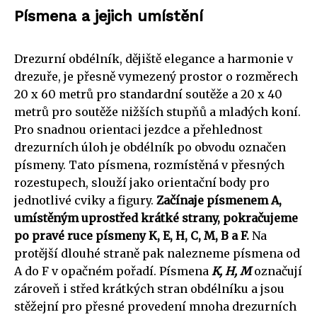
Písmena a jejich umístění
Drezurní obdélník, dějiště elegance a harmonie v
drezuře, je přesně vymezený prostor o rozměrech
20 x 60 metrů pro standardní soutěže a 20 x 40
metrů pro soutěže nižších stupňů a mladých koní.
Pro snadnou orientaci jezdce a přehlednost
drezurních úloh je obdélník po obvodu označen
písmeny. Tato písmena, rozmístěná v přesných
rozestupech, slouží jako orientační body pro
jednotlivé cviky a figury.
Začínaje písmenem A,
umístěným uprostřed krátké strany, pokračujeme
po pravé ruce písmeny K, E, H, C, M, B a F.
Na
protější dlouhé straně pak nalezneme písmena od
A do F v opačném pořadí. Písmena
K, H, M
označují
zároveň i střed krátkých stran obdélníku a jsou
stěžejní pro přesné provedení mnoha drezurních