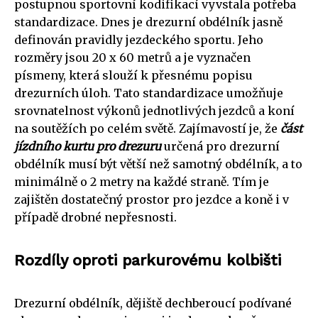
postupnou sportovní kodifikací vyvstala potřeba
standardizace. Dnes je drezurní obdélník jasně
definován pravidly jezdeckého sportu. Jeho
rozměry jsou 20 x 60 metrů a je vyznačen
písmeny, která slouží k přesnému popisu
drezurních úloh. Tato standardizace umožňuje
srovnatelnost výkonů jednotlivých jezdců a koní
na soutěžích po celém světě. Zajímavostí je, že
část
jízdního kurtu pro drezuru
určená pro drezurní
obdélník musí být větší než samotný obdélník, a to
minimálně o 2 metry na každé straně. Tím je
zajištěn dostatečný prostor pro jezdce a koně i v
případě drobné nepřesnosti.
Rozdíly oproti parkurovému kolbišti
Drezurní obdélník, dějiště dechberoucí podívané