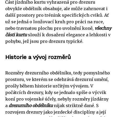
Část jízdního kurtu vyhrazená pro drezuru
obvykle obdélník obsahuje, ale může zahrnovat i
další prostory pro trénink specifických cviků. Ať
už se jedná o lonžovací kruh pro práci na ruce,
nebo travnatou plochu pro uvolnění koně,
všechny
části kurtu
slouží k dosažení elegance a lehkosti v
pohybu, jež jsou pro drezuru typické.
Historie a vývoj rozměrů
Rozměry drezurního obdélníku, tedy pomyslného
prostoru, ve kterém se odehrává drezurní umění,
prošly během historie určitým vývojem. V
počátcích drezury, kdy se jednalo spíše o výcvik
koní pro vojenské účely, nebyly rozměry jízdárny
a
drezurního obdélníku
nijak striktně dané. S
rozvojem drezury jako jezdecké disciplíny a její