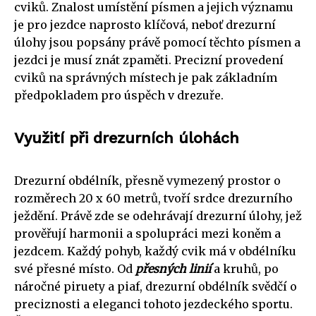
cviků. Znalost umístění písmen a jejich významu
je pro jezdce naprosto klíčová, neboť drezurní
úlohy jsou popsány právě pomocí těchto písmen a
jezdci je musí znát zpaměti. Precizní provedení
cviků na správných místech je pak základním
předpokladem pro úspěch v drezuře.
Využití při drezurních úlohách
Drezurní obdélník, přesně vymezený prostor o
rozměrech 20 x 60 metrů, tvoří srdce drezurního
ježdění. Právě zde se odehrávají drezurní úlohy, jež
prověřují harmonii a spolupráci mezi koněm a
jezdcem. Každý pohyb, každý cvik má v obdélníku
své přesné místo. Od
přesných linií
a kruhů, po
náročné piruety a piaf, drezurní obdélník svědčí o
preciznosti a eleganci tohoto jezdeckého sportu.