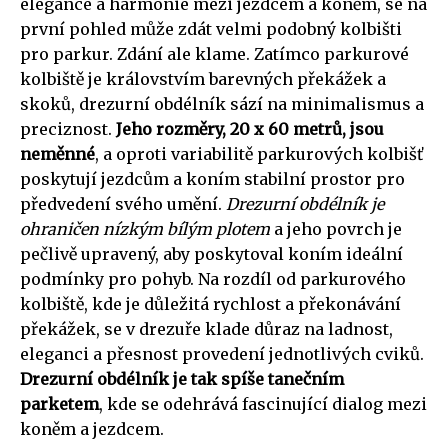
elegance a harmonie mezi jezdcem a koněm, se na
první pohled může zdát velmi podobný kolbišti
pro parkur. Zdání ale klame. Zatímco parkurové
kolbiště je královstvím barevných překážek a
skoků, drezurní obdélník sází na minimalismus a
preciznost.
Jeho rozměry, 20 x 60 metrů, jsou
neměnné
, a oproti variabilitě parkurových kolbišť
poskytují jezdcům a koním stabilní prostor pro
předvedení svého umění.
Drezurní obdélník je
ohraničen nízkým bílým plotem
a jeho povrch je
pečlivě upravený, aby poskytoval koním ideální
podmínky pro pohyb. Na rozdíl od parkurového
kolbiště, kde je důležitá rychlost a překonávání
překážek, se v drezuře klade důraz na ladnost,
eleganci a přesnost provedení jednotlivých cviků.
Drezurní obdélník je tak spíše tanečním
parketem
, kde se odehrává fascinující dialog mezi
koněm a jezdcem.