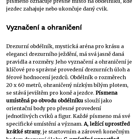
písmeno označuje přesné místo na obdélníku, kde
jezdec zahajuje nebo ukončuje daný cvik.
Vyznačení a ohraničení
Drezurní obdélník, mystická aréna pro krásu a
eleganci drezurního ježdění, má svá jasně daná
pravidla a rozměry. Jeho vyznačení a ohraničení je
klíčové pro správné provedení drezurních úloh a
férové hodnocení jezdců. Obdélník o rozměrech
20 x 60 metrů, ohraničený nízkým bílým plotem,
se stává jevištěm pro koně a jezdce.
Písmena
umístěná po obvodu obdélníku
slouží jako
orientační body pro přesné provedení
jednotlivých cviků a figur. Každé písmeno má své
specifické umístění a význam.
A, ležící uprostřed
krátké strany
, je startovním a zároveň konečným