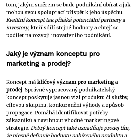
tom, jakým směrem se bude podnikání ubírat a jak
mohou svou spoluprací přispět k jeho úspěchu.
Kvalitní koncept tak přiláká potenciální partnery a
investory
, kteří sdílí stejné hodnoty a chtějí se
podílet na rozvoji inovativního podnikání.
Jaký je význam konceptu pro
marketing a prodej?
Koncept má
klíčový význam pro marketing a
prodej
. Správně vypracovaný podnikatelský
koncept poskytuje jasnou vizi produktu či služby,
cílovou skupinu, konkurenční výhody a způsob
propagace. Pomáhá identifikovat potřeby
zákazníků a navrhnout vhodné marketingové
strategie.
Dobrý koncept také usnadňuje prodej tím,
že přesně definuje hodnotu nabízeného produktu a