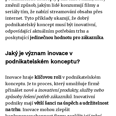
změnil způsob, jakým lidé konzumují filmy a
seriály tím, že nabízí streamování obsahu přes
internet. Tyto příklady ukazují, že dobrý
podnikatelský koncept musí být inovativní,
odpovídající aktuálním potřebám trhu a
poskytující
jedinečnou hodnotu pro zákazníka
.
Jaký je význam inovace v
podnikatelském konceptu?
Inovace hraje
klíčovou roli
v podnikatelském
konceptu. Je to proces, který umožňuje firmě
přinášet nové a
inovativní produkty, služby nebo
způsoby řešení potřeb zákazníků
. Inovativní
podniky mají
větší šanci na úspěch a udržitelnost
na trhu
. Inovace mohou zlepšit
konkurenceschopnost firmy, rozšířit její tržní