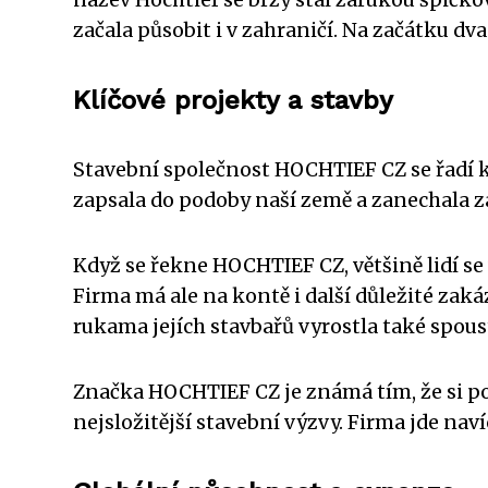
název Hochtief se brzy stal zárukou špičko
začala působit i v zahraničí. Na začátku dva
Klíčové projekty a stavby
Stavební společnost HOCHTIEF CZ se řadí 
zapsala do podoby naší země a zanechala z
Když se řekne HOCHTIEF CZ, většině lidí se
Firma má ale na kontě i další důležité zak
rukama jejích stavbařů vyrostla také spous
Značka HOCHTIEF CZ je známá tím, že si po
nejsložitější stavební výzvy. Firma jde nav