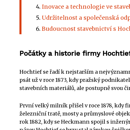
Inovace a technologie ve stave
Udržitelnost a společenská od
Budoucnost stavebnictví s Ho
Počátky a historie firmy Hochtie
Hochtief se řadí k nejstarším a nejvýznamn
psát už v roce 1873, kdy pražský podnika
stavebních materiálů, ale postupně svou čin
První velký milník přišel v roce 1878, kdy 
železniční tratě, mosty a průmyslové objekt
rok 1882, kdy se Heckmann spojil s inžen