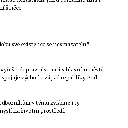
rma se nezastavila jen u domácího trhu a
ní špičce.
dobu své existence se nesmazatelně
vyřešit dopravní situaci v hlavním městě.
á spojuje východ a západ republiky. Pod
.
 odborníkům v týmu zvládne i ty
myslí na životní prostředí.