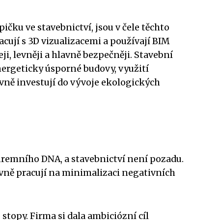
ičku ve stavebnictví, jsou v čele těchto
cují s 3D vizualizacemi a používají BIM
i, levněji a hlavně bezpečněji. Stavební
energeticky úsporné budovy, využití
ivně investují do vývoje ekologických
iremního DNA, a stavebnictví není pozadu.
tivně pracují na minimalizaci negativních
topy. Firma si dala ambiciózní cíl