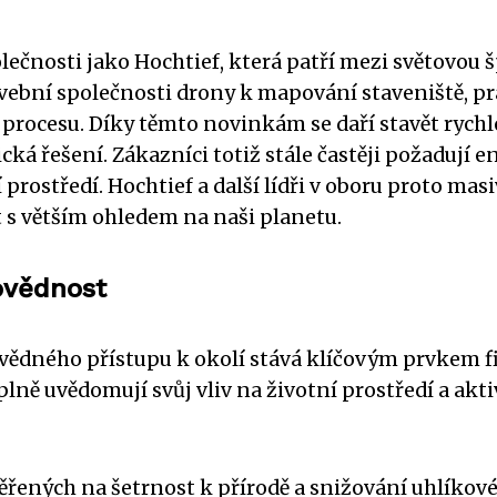
čnosti jako Hochtief, která patří mezi světovou šp
ební společnosti drony k mapování staveniště, pra
procesu. Díky těmto novinkám se daří stavět rychlej
ická řešení. Zákazníci totiž stále častěji požadují 
prostředí. Hochtief a další lídři v oboru proto mas
 s větším ohledem na naši planetu.
ovědnost
ovědného přístupu k okolí stává klíčovým prvkem f
plně uvědomují svůj vliv na životní prostředí a ak
ných na šetrnost k přírodě a snižování uhlíkové s