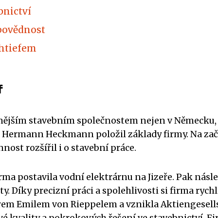
bnictví
povědnost
chtiefem
f
ějším stavebním společnostem nejen v Německu, ale
tel Hermann Heckmann položil základy firmy. Na za
nost rozšířil i o stavební práce.
firma postavila vodní elektrárnu na Jizeře. Pak nás
y. Díky precizní práci a spolehlivosti si firma ry
ýrem Emilem von Rieppelem a vznikla Aktiengesell