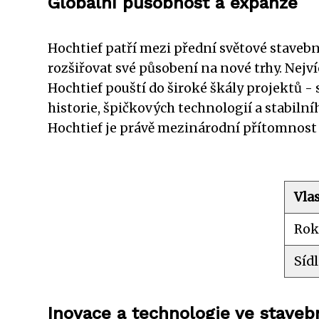
Globální působnost a expanze
Hochtief patří mezi přední světové stavební
rozšiřovat své působení na nové trhy. Nejví
Hochtief pouští do široké škály projektů - 
historie, špičkových technologií a stabilní
Hochtief je právě mezinárodní přítomnost a
Vla
Rok
Síd
Inovace a technologie ve stavebn