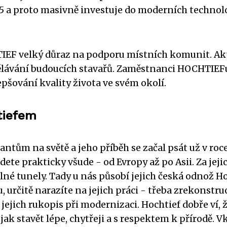
 a proto masivně investuje do moderních technolog
IEF velký důraz na podporu místních komunit. Akti
dělávání budoucích stavařů. Zaměstnanci HOCHTIEFu
epšování kvality života ve svém okolí.
tiefem
ntům na světě a jeho příběh se začal psát už v roc
te prakticky všude - od Evropy až po Asii. Za jejich
né tunely. Tady u nás působí jejich česká odnož Ho
, určitě narazíte na jejich práci - třeba zrekons
te jejich rukopis při modernizaci. Hochtief dobře v
 jak stavět lépe, chytřeji a s respektem k přírodě. 