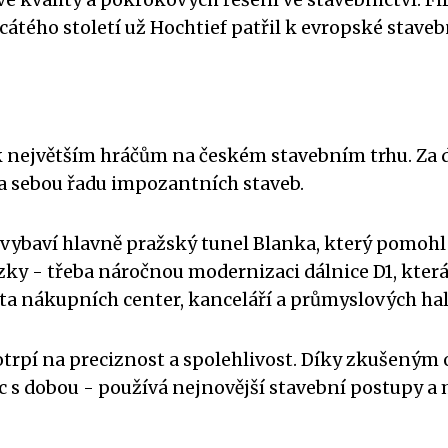
vé kvality a pokrokových řešení ve stavebnictví. Fi
cátého století už Hochtief patřil k evropské staveb
k největším hráčům na českém stavebním trhu. Za 
a sebou řadu impozantních staveb.
 vybaví hlavně pražský tunel Blanka, který pomohl 
ázky - třeba náročnou modernizaci dálnice D1, kter
ta nákupních center, kanceláří a průmyslových hal
trpí na preciznost a spolehlivost. Díky zkušeným
íc s dobou - používá nejnovější stavební postupy a 