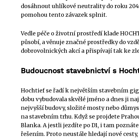
dosáhnout uhlíkové neutrality do roku 2045
pomohou tento závazek splnit.
Vedle péče o životní prostředí klade HOCHT
působí, a věnuje značné prostředky do vz
dobrovolnických akcí a přispívají tak ke zl
Budoucnost stavebnictví s Hoch
Hochtief se řadí k největším stavebním giga
dobu vybudovala skvělé jméno a dnes ji najde
nejvyšší budovy, složité mosty nebo důmysl
na stavebním trhu. Když se projdete Prahou
Blanka. A jestli jezdíte po D1, i tam pozná
řešením. Proto neustále hledají nové cesty,