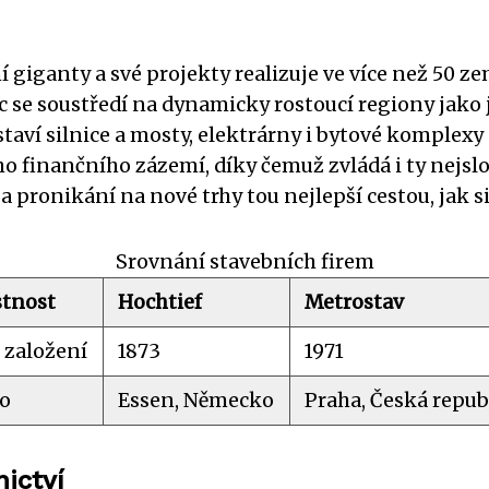
 giganty a své projekty realizuje ve více než 50 ze
c se soustředí na dynamicky rostoucí regiony jako je
staví silnice a mosty, elektrárny i bytové komplexy
ho finančního zázemí, díky čemuž zvládá i ty nejslo
 pronikání na nové trhy tou nejlepší cestou, jak s
Srovnání stavebních firem
stnost
Hochtief
Metrostav
 založení
1873
1971
lo
Essen, Německo
Praha, Česká repub
ictví