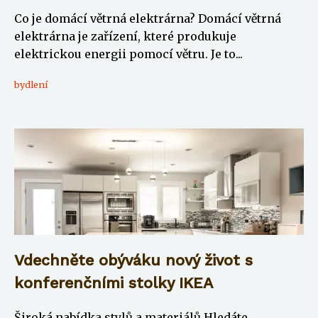
Co je domácí větrná elektrárna? Domácí větrná
elektrárna je zařízení, které produkuje
elektrickou energii pomocí větru. Je to...
bydlení
Vdechněte obýváku nový život s
konferenčními stolky IKEA
Široká nabídka stylů a materiálů Hledáte