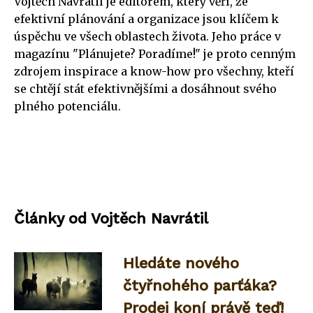
Vojtěch Navrátil je editorem, který věří, že
efektivní plánování a organizace jsou klíčem k
úspěchu ve všech oblastech života. Jeho práce v
magazínu "Plánujete? Poradíme!" je proto cenným
zdrojem inspirace a know-how pro všechny, kteří
se chtějí stát efektivnějšími a dosáhnout svého
plného potenciálu.
Články od Vojtěch Navrátil
Hledáte nového
čtyřnohého parťáka?
Prodej koní právě teď!