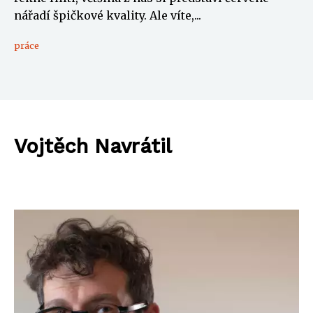
nářadí špičkové kvality. Ale víte,...
práce
Vojtěch Navrátil