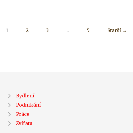
1
2
3
...
5
Starší →
Bydlení
Podnikání
Práce
Zvířata