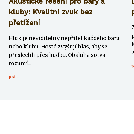
i
Akustické řešení pro bary a
kluby: Kvalitní zvuk bez
přetížení
Hluk je neviditelný nepřítel každého baru
k
nebo klubu. Hosté zvyšují hlas, aby se
2
přeslechli přes hudbu. Obsluha sotva
rozumí...
p
práce