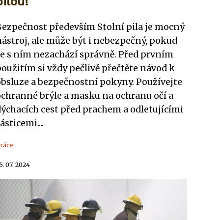
pilou!
Bezpečnost především Stolní pila je mocný
nástroj, ale může být i nebezpečný, pokud
se s ním nezachází správně. Před prvním
oužitím si vždy pečlivě přečtěte návod k
obsluze a bezpečnostní pokyny. Používejte
ochranné brýle a masku na ochranu očí a
dýchacích cest před prachem a odletujícími
ásticemi....
ráce
5. 07. 2024