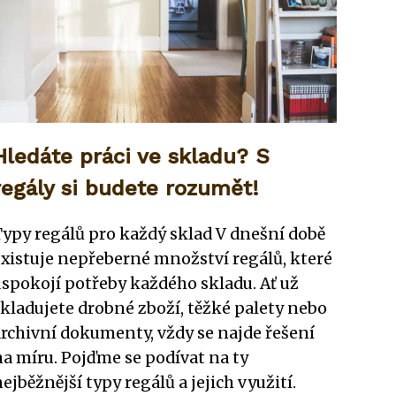
Hledáte práci ve skladu? S
regály si budete rozumět!
Typy regálů pro každý sklad V dnešní době
existuje nepřeberné množství regálů, které
uspokojí potřeby každého skladu. Ať už
skladujete drobné zboží, těžké palety nebo
archivní dokumenty, vždy se najde řešení
na míru. Pojďme se podívat na ty
ejběžnější typy regálů a jejich využití.