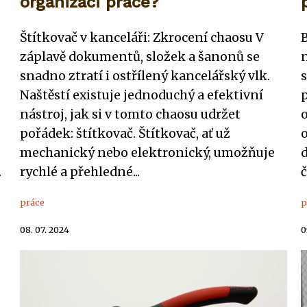
organizaci práce?
Štítkovač v kanceláři: Zkrocení chaosu V
záplavě dokumentů, složek a šanonů se
snadno ztratí i ostřílený kancelářský vlk.
Naštěstí existuje jednoduchý a efektivní
p
nástroj, jak si v tomto chaosu udržet
pořádek: štítkovač. Štítkovač, ať už
mechanický nebo elektronický, umožňuje
.
rychlé a přehledné...
č
práce
p
08. 07. 2024
0