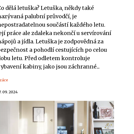
o dělá letuška? Letuška, někdy také
nazývaná palubní průvodčí, je
nepostradatelnou součástí každého letu.
ejí práce ale zdaleka nekončí u servírování
ápojů a jídla. Letuška je zodpovědná za
ezpečnost a pohodlí cestujících po celou
dobu letu. Před odletem kontroluje
ybavení kabiny, jako jsou záchranné...
ráce
7. 09. 2024