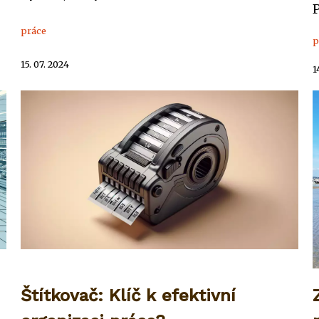
P
práce
p
15. 07. 2024
1
Štítkovač: Klíč k efektivní