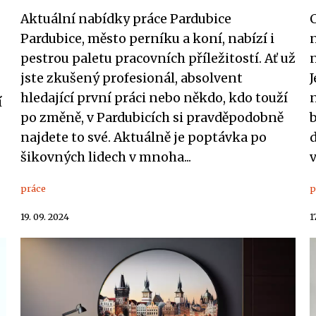
Aktuální nabídky práce Pardubice
C
Pardubice, město perníku a koní, nabízí i
pestrou paletu pracovních příležitostí. Ať už
jste zkušený profesionál, absolvent
J
hledající první práci nebo někdo, kdo touží
n
í
po změně, v Pardubicích si pravděpodobně
b
najdete to své. Aktuálně je poptávka po
šikovných lidech v mnoha...
v
práce
p
19. 09. 2024
1